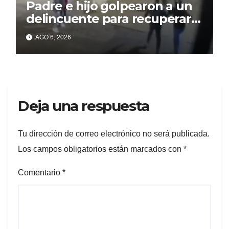
Padre e hijo golpearon a un
delincuente para recuperar
un celular robado en Berisso
AGO 6, 2026
Deja una respuesta
Tu dirección de correo electrónico no será publicada.
Los campos obligatorios están marcados con
*
Comentario
*