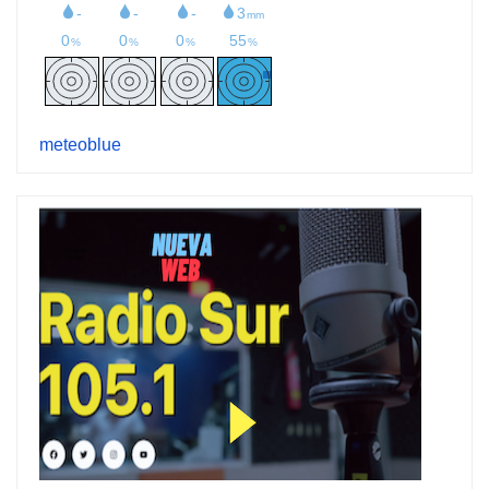
meteoblue