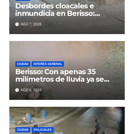
Desbordes cloacales e
inmundicia en Berisso:
colapso de la red en la calle
AGO 7, 2026
14
CIUDAD
INTERÉS GENERAL
Berisso: Con apenas 35
milímetros de lluvia ya se
sienten los problemas
AGO 6, 2026
CIUDAD
POLICIALES