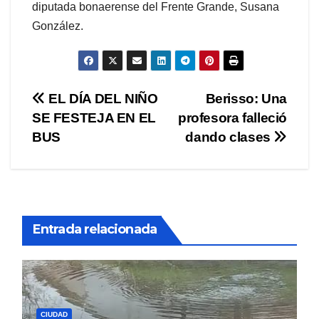
diputada bonaerense del Frente Grande, Susana
González.
Navegación
EL DÍA DEL NIÑO
Berisso: Una
SE FESTEJA EN EL
profesora falleció
de
BUS
dando clases
entradas
Entrada relacionada
CIUDAD