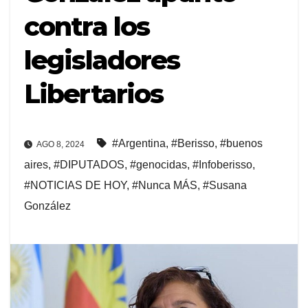
contra los
legisladores
Libertarios
#Argentina
,
#Berisso
,
#buenos
AGO 8, 2024
aires
,
#DIPUTADOS
,
#genocidas
,
#Infoberisso
,
#NOTICIAS DE HOY
,
#Nunca MÁS
,
#Susana
González