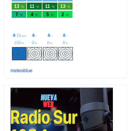
meteoblue