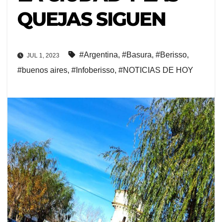
QUEJAS SIGUEN
#Argentina
,
#Basura
,
#Berisso
,
JUL 1, 2023
#buenos aires
,
#Infoberisso
,
#NOTICIAS DE HOY