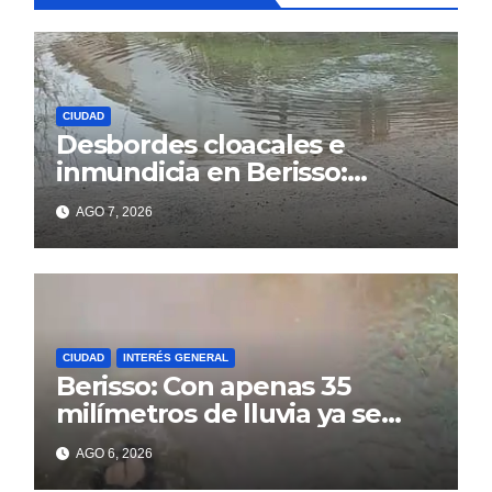
CIUDAD
Desbordes cloacales e
inmundicia en Berisso:
colapso de la red en la calle
AGO 7, 2026
14
CIUDAD
INTERÉS GENERAL
Berisso: Con apenas 35
milímetros de lluvia ya se
sienten los problemas
AGO 6, 2026