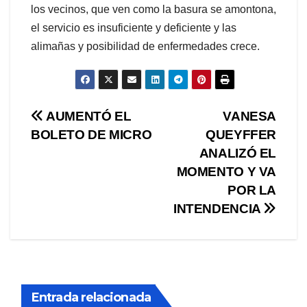
los vecinos, que ven como la basura se amontona,
el servicio es insuficiente y deficiente y las
alimañas y posibilidad de enfermedades crece.
Navegación
AUMENTÓ EL
VANESA
BOLETO DE MICRO
QUEYFFER
de
ANALIZÓ EL
entradas
MOMENTO Y VA
POR LA
INTENDENCIA
Entrada relacionada