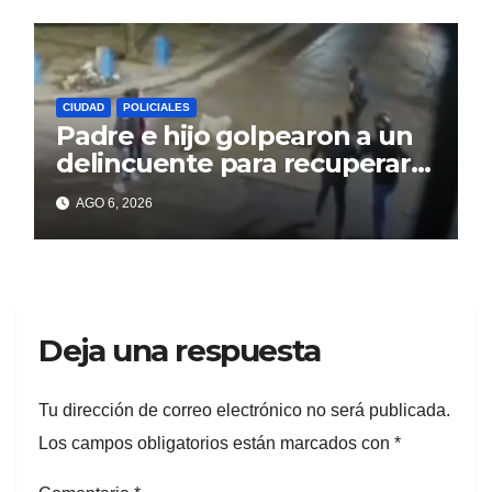
CIUDAD
POLICIALES
Padre e hijo golpearon a un
delincuente para recuperar
un celular robado en Berisso
AGO 6, 2026
Deja una respuesta
Tu dirección de correo electrónico no será publicada.
Los campos obligatorios están marcados con
*