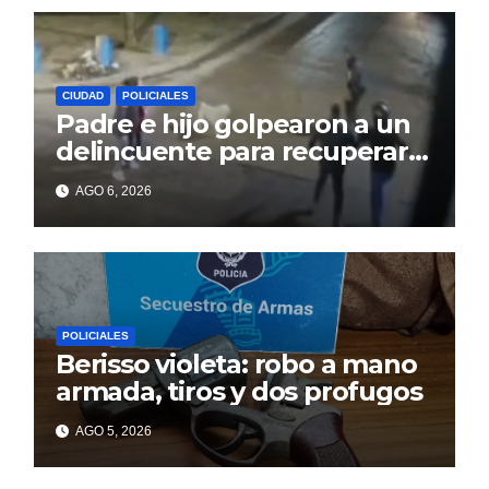
CIUDAD
POLICIALES
Padre e hijo golpearon a un
delincuente para recuperar
un celular robado en Berisso
AGO 6, 2026
POLICIALES
Berisso violeta: robo a mano
armada, tiros y dos profugos
AGO 5, 2026