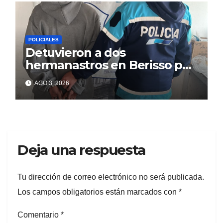
POLICIALES
Detuvieron a dos
hermanastros en Berisso por
matar a puñaladas a un
AGO 3, 2026
tatuador
Deja una respuesta
Tu dirección de correo electrónico no será publicada.
Los campos obligatorios están marcados con
*
Comentario
*