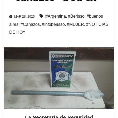
#Argentina
,
#Berisso
,
#buenos
MAR 28, 2025
aires
,
#Cañazos
,
#Infoberisso
,
#MUJER
,
#NOTICIAS
DE HOY
La Secretaría de Seguridad