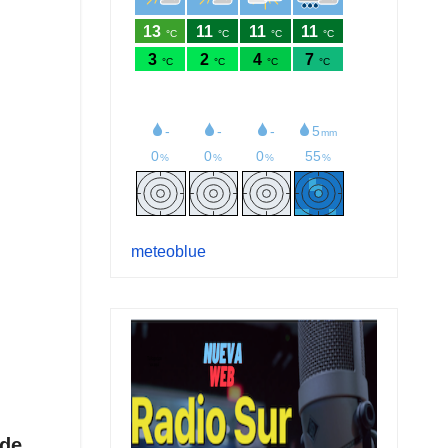
meteoblue
 de