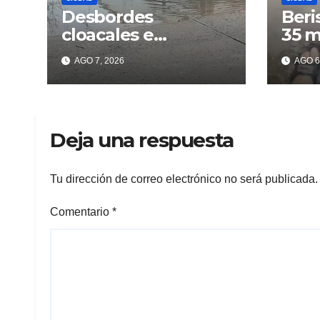
Desbordes
Beri
cloacales e
35 m
inmundicia en
lluv
AGO 7, 2026
AGO 6
Berisso: colapso de
los 
la red en la calle 14
Deja una respuesta
Tu dirección de correo electrónico no será publicada.
Comentario
*