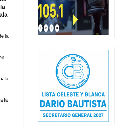
la
ala
de la
ien
 pala
a la