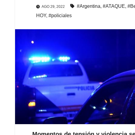
#Argentina
,
#ATAQUE
,
#Be
AGO 29, 2022
HOY
,
#policiales
Momentos de tensión y violencia se