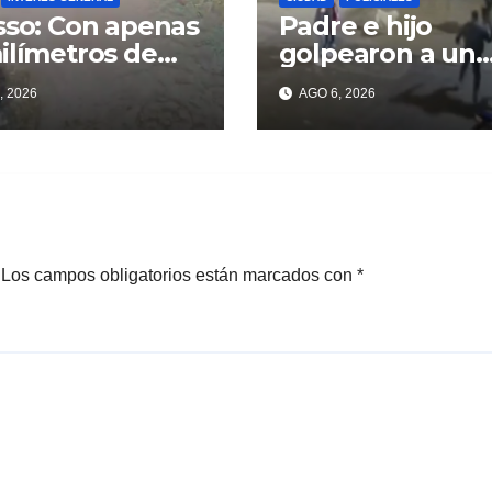
sso: Con apenas
Padre e hijo
ilímetros de
golpearon a un
ia ya se sienten
delincuente par
, 2026
AGO 6, 2026
problemas
recuperar un
celular robado 
Berisso
Los campos obligatorios están marcados con
*