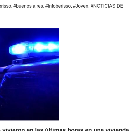
risso
,
#buenos aires
,
#Infoberisso
,
#Joven
,
#NOTICIAS DE
 vivieron en las últimas horas en una vivienda