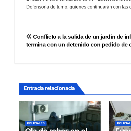
Defensoría de turno, quienes continuarán con las d
Navegación
Conflicto a la salida de un jardín de in
termina con un detenido con pedido de 
de
entradas
Entrada relacionada
POLICIALES
POLICIA
Ola de robos en el
Fuer