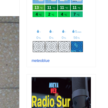
meteoblue