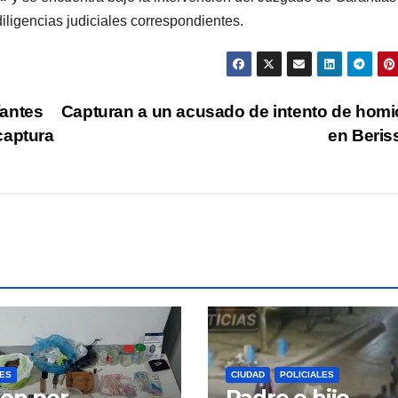
iligencias judiciales correspondientes.
fantes
Capturan a un acusado de intento de homi
captura
en Beri
LES
CIUDAD
POLICIALES
on por
Padre e hijo