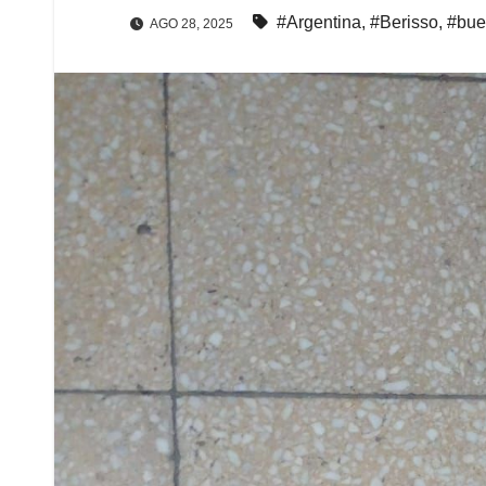
#Argentina
,
#Berisso
,
#bue
AGO 28, 2025