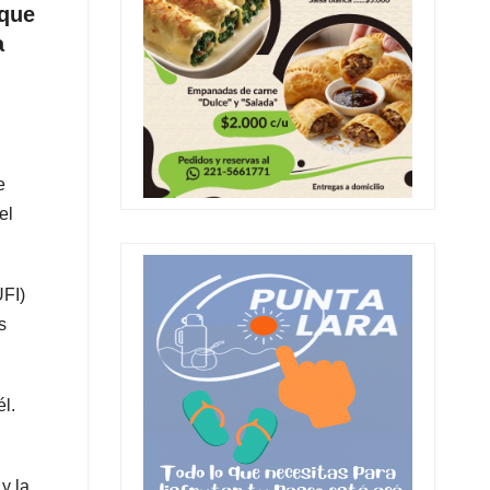
 que
a
e
el
UFI)
s
l.
y la