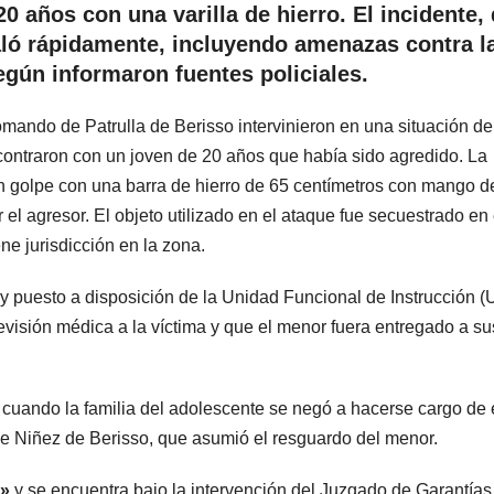
20 años con una varilla de hierro. El incidente,
aló rápidamente, incluyendo amenazas contra l
egún informaron fuentes policiales.
ando de Patrulla de Berisso intervinieron en una situación de
 encontraron con un joven de 20 años que había sido agredido. La
 un golpe con una barra de hierro de 65 centímetros con mango d
l agresor. El objeto utilizado en el ataque fue secuestrado en 
ne jurisdicción en la zona.
y puesto a disposición de la Unidad Funcional de Instrucción (
evisión médica a la víctima y que el menor fuera entregado a su
 cuando la familia del adolescente se negó a hacerse cargo de é
 de Niñez de Berisso, que asumió el resguardo del menor.
s»
y se encuentra bajo la intervención del Juzgado de Garantías 