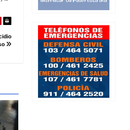
cidio
sso