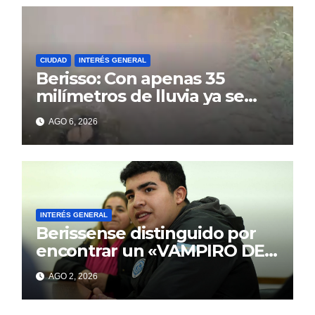
CIUDAD
INTERÉS GENERAL
Berisso: Con apenas 35
milímetros de lluvia ya se
sienten los problemas
AGO 6, 2026
INTERÉS GENERAL
Berissense distinguido por
encontrar un «VAMPIRO DE
MAR»
AGO 2, 2026