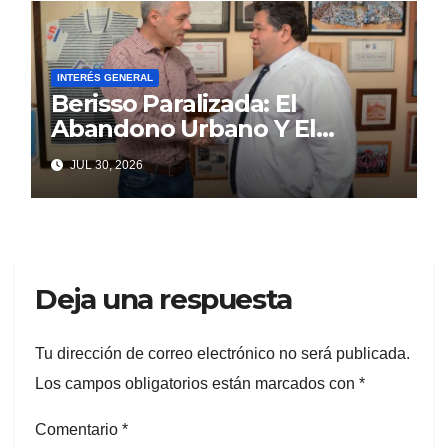
INTERÉS GENERAL
Berisso Paralizada: El
Abandono Urbano Y El
Despilfarro Político Repiten
JUL 30, 2026
Una Vieja Historia De
Ineficiencia
Deja una respuesta
Tu dirección de correo electrónico no será publicada.
Los campos obligatorios están marcados con
*
Comentario
*