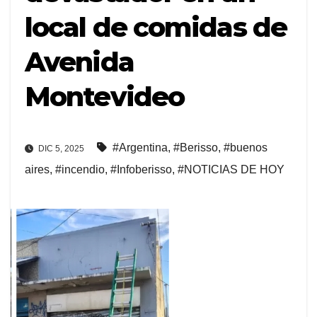
local de comidas de
Avenida
Montevideo
#Argentina
,
#Berisso
,
#buenos
DIC 5, 2025
aires
,
#incendio
,
#Infoberisso
,
#NOTICIAS DE HOY