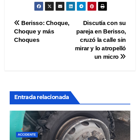
Navegación
Berisso: Choque,
Discutía con su
Choque y más
pareja en Berisso,
de
Choques
cruzó la calle sin
entradas
mirar y lo atropelló
un micro
Entrada relacionada
ACCIDENTE