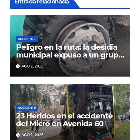
Entrada relacionada
ACCIDENTE
Peligro en la ruta: la desidia
municipal expuso a un grupo
de berissenses
AGO 1, 2026
ACCIDENTE
23 Heridos en el accidente
del Micro en Avenida 60
AGO 1, 2026