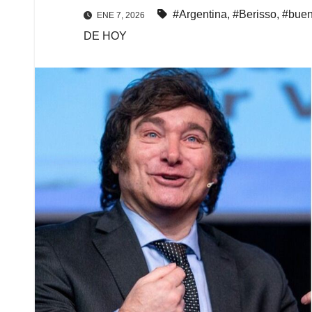
#Argentina
,
#Berisso
,
#buen
ENE 7, 2026
DE HOY