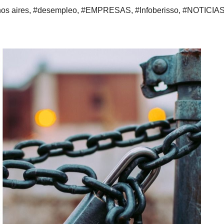
os aires
,
#desempleo
,
#EMPRESAS
,
#Infoberisso
,
#NOTICIA