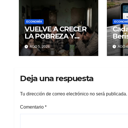
ECONOMÍA
ECONOMÍ
VUELVE A CRECER
Cada
LA POBREZA Y
Beri
MILEI SIGUE
Ens
AGO 5, 2026
AGO 4
MINTIENDO
deud
Deja una respuesta
Tu dirección de correo electrónico no será publicada.
Comentario
*