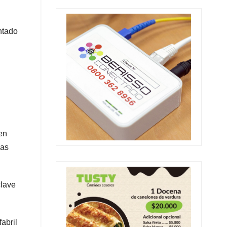
ntado
en
cas
clave
abril