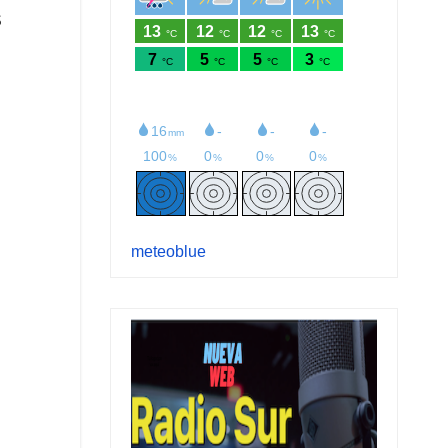
S
meteoblue