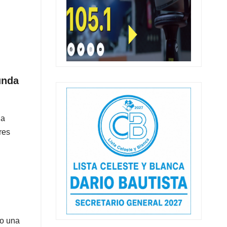
unda
ha
res
do una