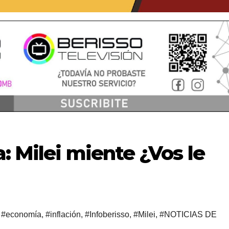
: Milei miente ¿Vos le
,
#economía
,
#inflación
,
#Infoberisso
,
#Milei
,
#NOTICIAS DE