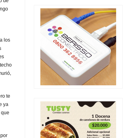
o de
ingo
a los
s
es
 techo
murió,
ro te
e ya
e que
 por