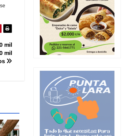
 se
0 mil
0 mil
os