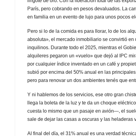
lingote de oro. Con la liberación total de las exp
París, pero cobrando en pesos devaluados. La carn
en familia en un evento de lujo para unos pocos el
Pero si lo de la comida es para llorar, lo de los alq
absoluta», el mercado inmobiliario se convirtió en 
inquilinos. Durante todo el 2025, mientras el Gob
alquileres pegaron un «vuelo» que dejó al IPC mi
por cualquier índice inventado en un café y propie
subió por encima del 50% anual en las principales c
pero para renovar un dos ambientes tenés que entr
Y ni hablemos de los servicios, ese otro gran chis
llega la boleta de la luz y te da un choque eléctric
cuesta lo mismo que un pasaje en avión—, el suel
sale de dejar las casas a oscuras y las heladeras 
Al final del día, el 31% anual es una verdad técni