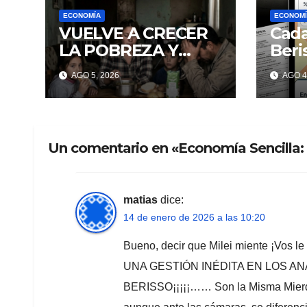
ECONOMÍA
ECONOMÍ
VUELVE A CRECER
Cada
LA POBREZA Y
Beri
MILEI SIGUE
Ens
AGO 5, 2026
AGO 4
MINTIENDO
deud
Un comentario en «Economía Sencilla: 
matias
dice:
14 de enero de 2026 a las 10:20
Bueno, decir que Milei miente ¡Vos
UNA GESTIÓN INÉDITA EN LOS AN
BERISSO¡¡¡¡¡…… Son la Misma Mierda,