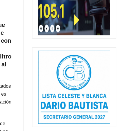
ue
de
 con
iltro
 al
rtados
 es
lación
 de