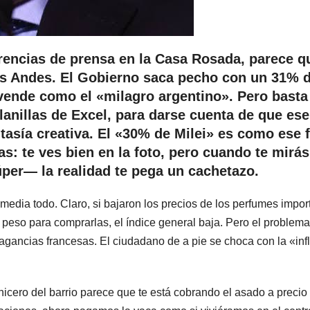
rencias de prensa en la Casa Rosada, parece q
os Andes. El Gobierno saca pecho con un 31% 
o vende como el «milagro argentino». Pero basta
 planillas de Excel, para darse cuenta de que ese
asía creativa. El «30% de Milei» es como ese f
s: te ves bien en la foto, pero cuando te mirás
úper— la realidad te pega un cachetazo.
media todo. Claro, si bajaron los precios de los perfumes impo
 peso para comprarlas, el índice general baja. Pero el problema
ragancias francesas. El ciudadano de a pie se choca con la «inf
rnicero del barrio parece que te está cobrando el asado a precio