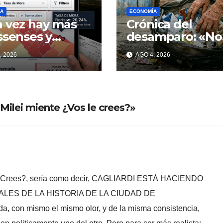
A
ECONOMÍA
 vez hay más
Crónica del
ssenses y
desamparo: «No
enadenses con
voy a romper la
, 2026
AGO 4, 2026
as incobrables
bolsa, quédese
tranquilo…»
Milei miente ¿Vos le crees?»
 le Crees?, sería como decir, CAGLIARDI ESTÁ HACIENDO
ALES DE LA HISTORIA DE LA CIUDAD DE
 con mismo el mismo olor, y de la misma consistencia,