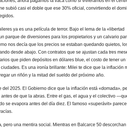
ortaciones, ahora pagamos la vaca como si viviéramos en el centr
e subió casi el doble que ese 30% oficial, convirtiendo el dom
egidos.
uileres ya es una película de terror. Bajo el lema de la «libertad
un parque de diversiones para los propietarios y un calvario par
ierno nos decía que los precios se estaban quedando quietos, lo
rando desde abajo. Con contratos que se ajustan cada tres mes
tarios que piden depósitos en dólares blue, el costo de tener un
iudades. Es una ironía brillante: Milei te dice que la inflación 
egar un riñón y la mitad del sueldo del próximo año.
te del 2025. El Gobierno dice que la inflación está «domada», pe
o antes de que la abras. Entre el gas, el agua y el colectivo —qu
do se evapora antes del día diez. El famoso «superávit» parec
vacías.
ca, pero una mentira social. Mientras en Balcarce 50 descorchan