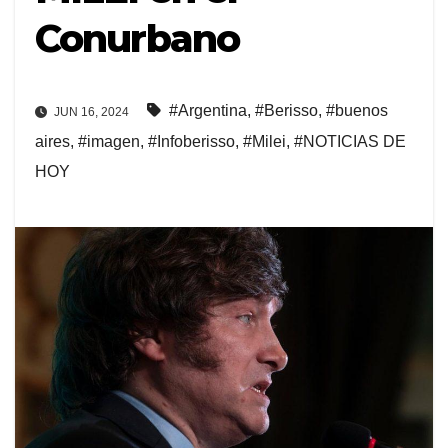
Conurbano
#Argentina
,
#Berisso
,
#buenos
JUN 16, 2024
aires
,
#imagen
,
#Infoberisso
,
#Milei
,
#NOTICIAS DE
HOY