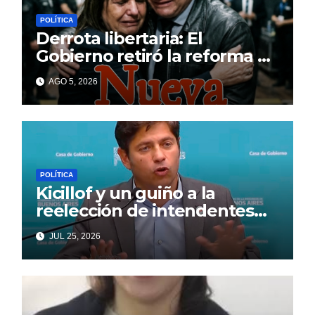
POLÍTICA
Derrota libertaria: El
Gobierno retiró la reforma a
la Ley de Tierras en el
AGO 5, 2026
Senado
POLÍTICA
Kicillof y un guiño a la
reelección de intendentes
que Cagliardi espera ansioso
JUL 25, 2026