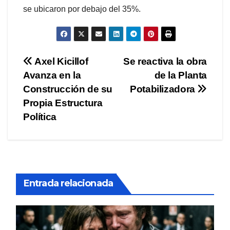
se ubicaron por debajo del 35%.
Navegación
Axel Kicillof
Se reactiva la obra
Avanza en la
de la Planta
de
Construcción de su
Potabilizadora
entradas
Propia Estructura
Política
Entrada relacionada