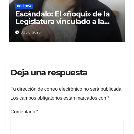
POLÍTICA
Escándalo: El «ñoqui» de la
Legislatura vinculado a la
concejal libertaria no quiere
JUL 6, 2026
soltar al «ESTADO»
Deja una respuesta
Tu dirección de correo electrónico no será publicada.
Los campos obligatorios están marcados con
*
Comentario
*