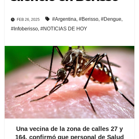
#Argentina
,
#Berisso
,
#Dengue
,
FEB 26, 2025
#Infoberisso
,
#NOTICIAS DE HOY
Una vecina de la zona de calles 27 y
164, confirmó que personal de Salud