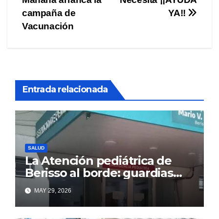
entradas
campaña de
YA!!
Vacunación
Entrada relacionada
SALUD
La Atención pediátrica de
Berisso al borde: guardias
saturadas por la alta
MAY 29, 2026
demanda