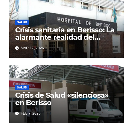
SALUD
Crisis sanitaria en Berisso: La
alarmante realidad del
Hospital Larraín que el
MAR 17, 2026
discurso oficial intenta
ocultar
SALUD
Crisis de Salud «silenciosa»
en Berisso
FEB 7, 2026