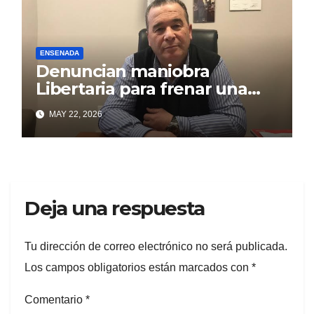
ENSENADA
Denuncian maniobra
Libertaria para frenar una
obra que beneficia a los
MAY 22, 2026
puntalarenses
Deja una respuesta
Tu dirección de correo electrónico no será publicada.
Los campos obligatorios están marcados con
*
Comentario
*