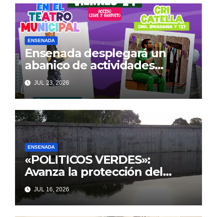
ENSENADA
Ensenada desplegará un
abanico de actividades
culturales y recreativas
JUL 23, 2026
gratuitas para disfrutar en
familia este fin de semana
ENSENADA
«POLITICOS VERDES»:
Avanza la protección del
Paseo Costero de Punta Lara
JUL 16, 2026
frente a intentos de parálisis
con trasfondo político