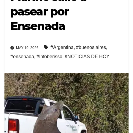
pasear por
Ensenada
#Argentina
,
#buenos aires
,
MAY 19, 2026
#ensenada
,
#Infoberisso
,
#NOTICIAS DE HOY