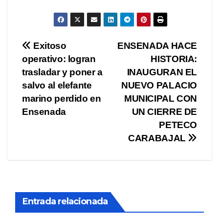
Navegación
Exitoso
ENSENADA HACE
operativo: logran
HISTORIA:
de
trasladar y poner a
INAUGURAN EL
entradas
salvo al elefante
NUEVO PALACIO
marino perdido en
MUNICIPAL CON
Ensenada
UN CIERRE DE
PETECO
CARABAJAL
Entrada relacionada