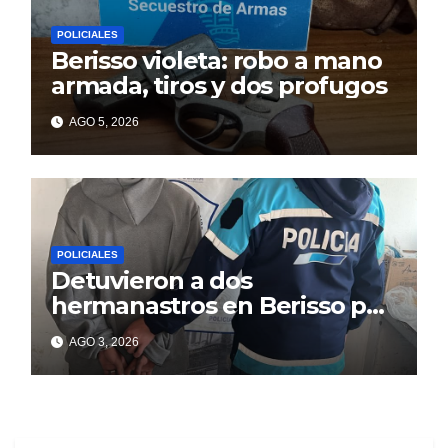
POLICIALES
Berisso violeta: robo a mano
armada, tiros y dos profugos
AGO 5, 2026
POLICIALES
Detuvieron a dos
hermanastros en Berisso por
matar a puñaladas a un
AGO 3, 2026
tatuador