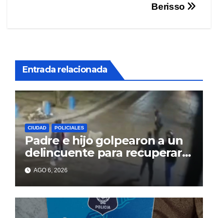
Berisso
Entrada relacionada
CIUDAD
POLICIALES
Padre e hijo golpearon a un
delincuente para recuperar
un celular robado en Berisso
AGO 6, 2026