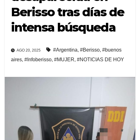
Berisso tras días de
intensa búsqueda
#Argentina
,
#Berisso
,
#buenos
AGO 20, 2025
aires
,
#Infoberisso
,
#MUJER
,
#NOTICIAS DE HOY