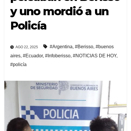
y uno mordió a un
Policía
#Argentina
,
#Berisso
,
#buenos
AGO 22, 2025
aires
,
#Ecuador
,
#Infoberisso
,
#NOTICIAS DE HOY
,
#policía