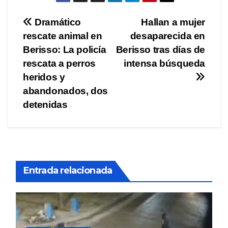
Navegación
Dramático
Hallan a mujer
rescate animal en
desaparecida en
de
Berisso: La policía
Berisso tras días de
entradas
rescata a perros
intensa búsqueda
heridos y
abandonados, dos
detenidas
Entrada relacionada