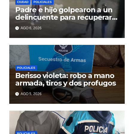
CIUDAD
POLICIALES
Padre e hijo golpearon a un
delincuente para recuperar
un celular robado en Berisso
AGO 6, 2026
POLICIALES
Berisso violeta: robo a mano
armada, tiros y dos profugos
AGO 5, 2026
POLICIALES