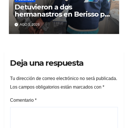
Detuvieron a dos
hermanastros en Berisso por
matar a puñaladas a un
AGO 3, 2026
tatuador
Deja una respuesta
Tu dirección de correo electrónico no será publicada.
Los campos obligatorios están marcados con
*
Comentario
*