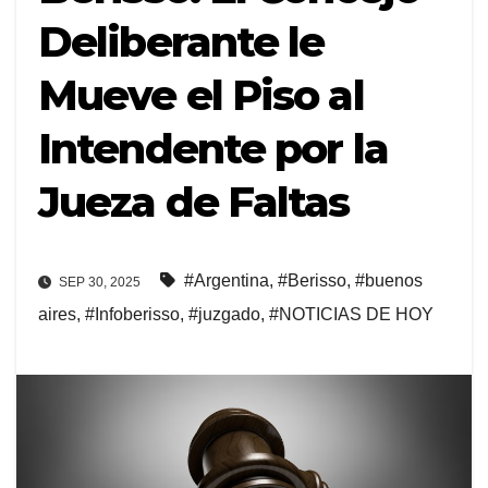
Deliberante le
Mueve el Piso al
Intendente por la
Jueza de Faltas
#Argentina
,
#Berisso
,
#buenos
SEP 30, 2025
aires
,
#Infoberisso
,
#juzgado
,
#NOTICIAS DE HOY