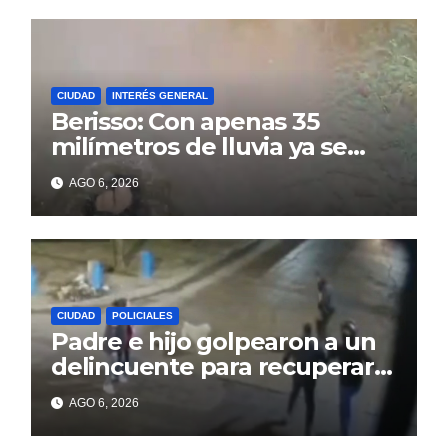
CIUDAD
INTERÉS GENERAL
Berisso: Con apenas 35
milímetros de lluvia ya se
sienten los problemas
AGO 6, 2026
CIUDAD
POLICIALES
Padre e hijo golpearon a un
delincuente para recuperar
un celular robado en Berisso
AGO 6, 2026