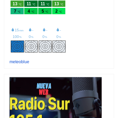
meteoblue