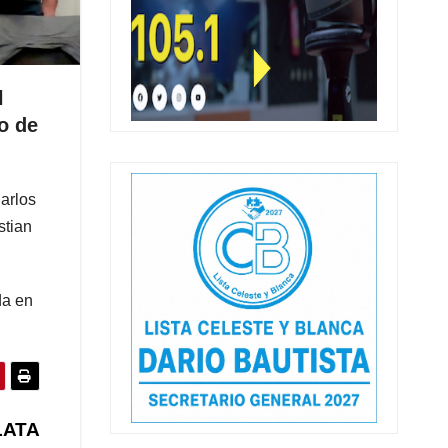
l
io de
arlos
stian
da en
LATA