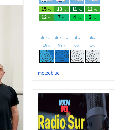
meteoblue