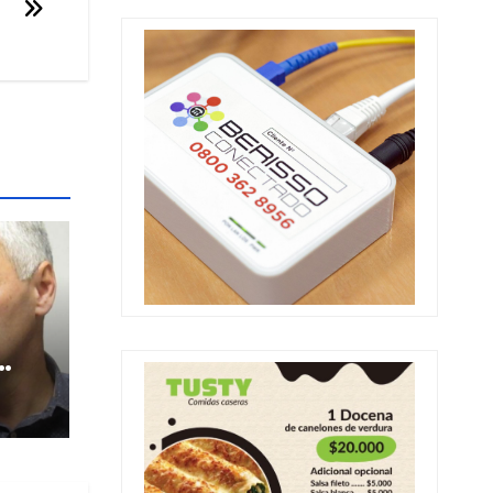
a
y el