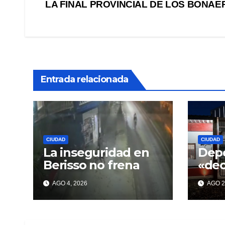
LA FINAL PROVINCIAL DE LOS BONA
de
entradas
Entrada relacionada
CIUDAD
CIUDAD
La inseguridad en
Depo
Berisso no frena
«de
con 
AGO 4, 2026
AGO 2
pro
incu