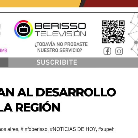
AN AL DESARROLLO
LA REGIÓN
os aires
,
#Infoberisso
,
#NOTICIAS DE HOY
,
#supeh