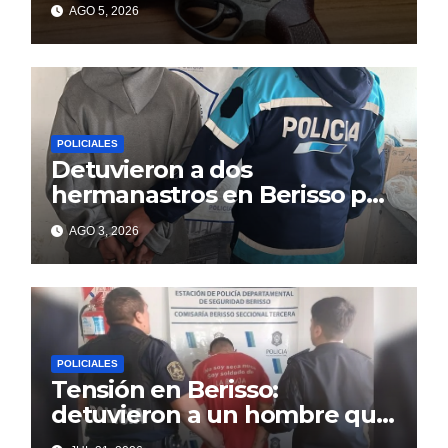
AGO 5, 2026
POLICIALES
Detuvieron a dos
hermanastros en Berisso por
matar a puñaladas a un
AGO 3, 2026
tatuador
POLICIALES
Tensión en Berisso:
detuvieron a un hombre que
amenazaba a su familia y