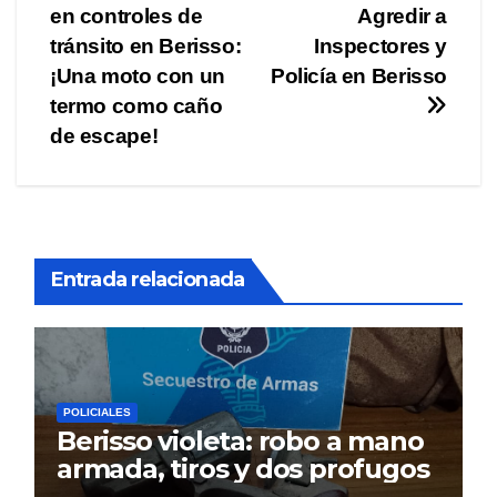
en controles de
Agredir a
de
tránsito en Berisso:
Inspectores y
entradas
¡Una moto con un
Policía en Berisso
termo como caño
de escape!
Entrada relacionada
POLICIALES
Berisso violeta: robo a mano
armada, tiros y dos profugos