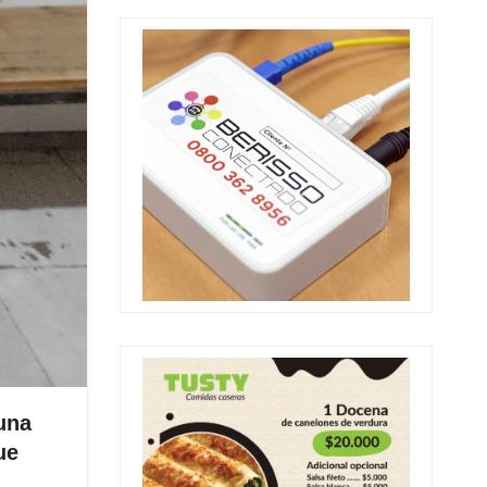
una
ue