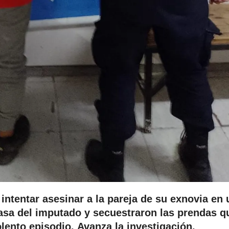
ntentar asesinar a la pareja de su exnovia en 
casa del imputado y secuestraron las prendas q
olento episodio. Avanza la investigación.