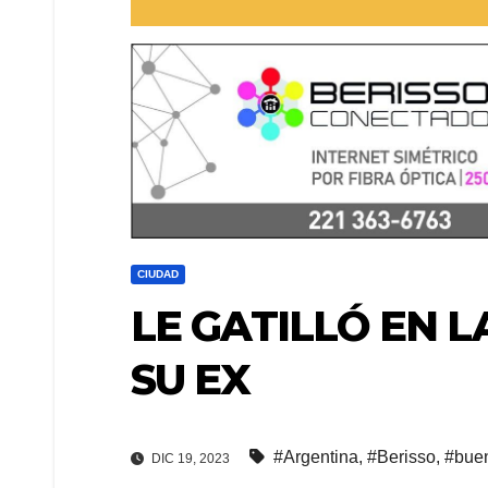
CIUDAD
LE GATILLÓ EN L
SU EX
#Argentina
,
#Berisso
,
#buen
DIC 19, 2023