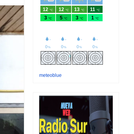
meteoblue