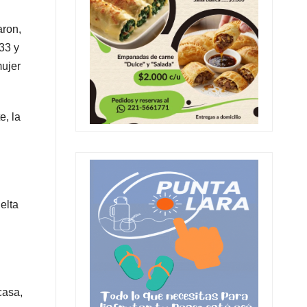
aron,
33 y
mujer
e, la
elta
casa,