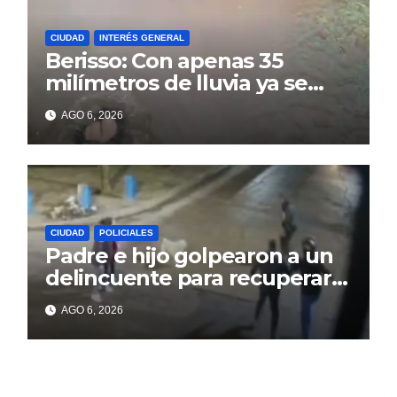
CIUDAD
INTERÉS GENERAL
Berisso: Con apenas 35
milímetros de lluvia ya se
sienten los problemas
AGO 6, 2026
CIUDAD
POLICIALES
Padre e hijo golpearon a un
delincuente para recuperar
un celular robado en Berisso
AGO 6, 2026