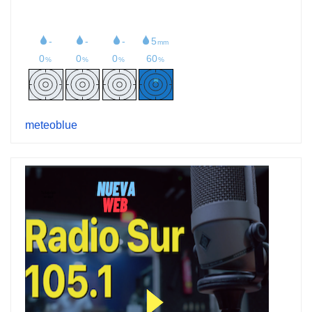
meteoblue