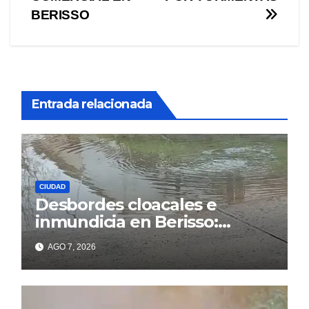
entradas
BERISSO
Entrada relacionada
CIUDAD
Desbordes cloacales e
inmundicia en Berisso:
colapso de la red en la calle
AGO 7, 2026
14