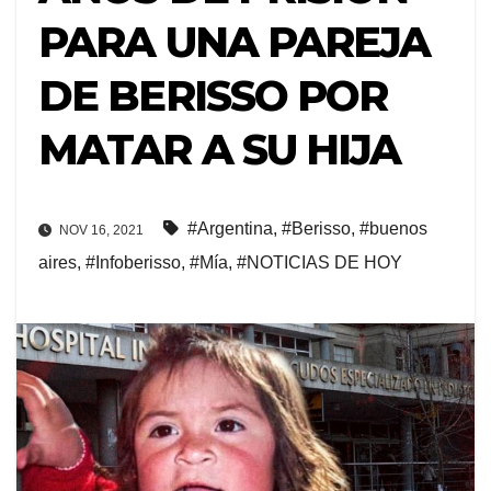
PARA UNA PAREJA
DE BERISSO POR
MATAR A SU HIJA
#Argentina
,
#Berisso
,
#buenos
NOV 16, 2021
aires
,
#Infoberisso
,
#Mía
,
#NOTICIAS DE HOY