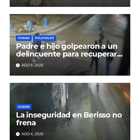
CIUDAD
POLICIALES
Padre e hijo golpearon a un
delincuente para recuperar
un celular robado en Berisso
AGO 6, 2026
CIUDAD
La inseguridad en Berisso no
frena
AGO 4, 2026