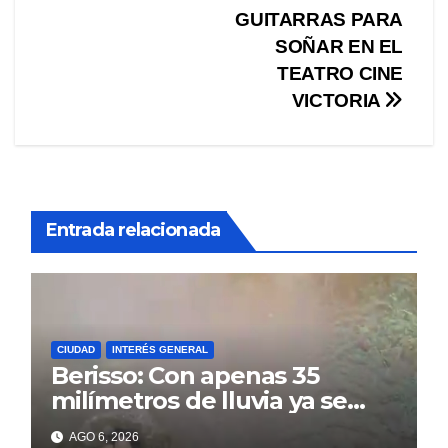
entradas
GUITARRAS PARA
SOÑAR EN EL
TEATRO CINE
VICTORIA
Entrada relacionada
CIUDAD
INTERÉS GENERAL
Berisso: Con apenas 35
milímetros de lluvia ya se
sienten los problemas
AGO 6, 2026