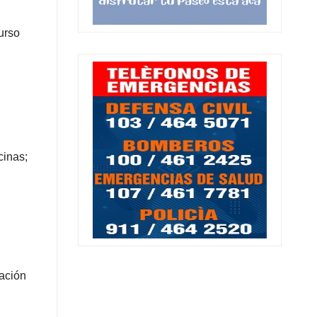
urso
cinas;
tación