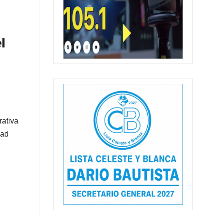
l
rativa
dad