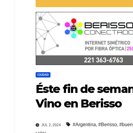
CIUDAD
Éste fin de semana
Vino en Berisso
#Argentina
,
#Berisso
,
#buen
JUL 2, 2024