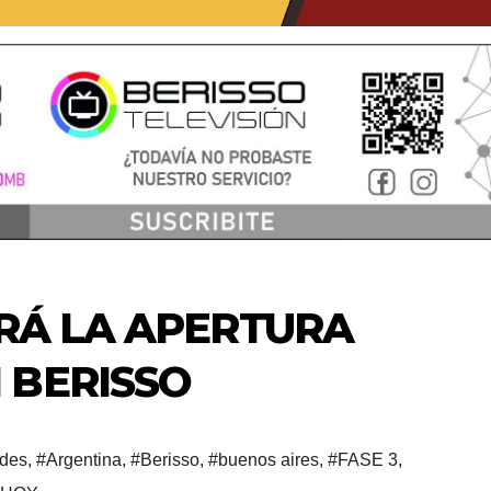
ERÁ LA APERTURA
 BERISSO
ades
,
#Argentina
,
#Berisso
,
#buenos aires
,
#FASE 3
,