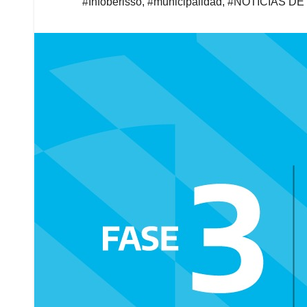
#Infoberisso
,
#municipalidad
,
#NOTICIAS DE