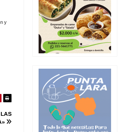
ón y
 LAS
A»