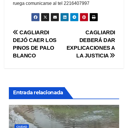
ruega comunicarse al tel 2216407997
Navegación
CAGLIARDI
CAGLIARDI
DEJÓ CAER LOS
DEBERÁ DAR
de
PINOS DE PALO
EXPLICACIONES A
entradas
BLANCO
LA JUSTICIA
Entrada relacionada
CIUDAD