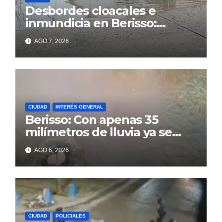
Desbordes cloacales e
inmundicia en Berisso:
colapso de la red en la calle
AGO 7, 2026
14
CIUDAD
INTERÉS GENERAL
Berisso: Con apenas 35
milímetros de lluvia ya se
sienten los problemas
AGO 6, 2026
CIUDAD
POLICIALES