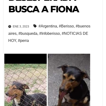
BUSCA A FIONA
#Argentina
,
#Berisso
,
#buenos
ENE 3, 2023
aires
,
#busqueda
,
#Infoberisso
,
#NOTICIAS DE
HOY
,
#perra