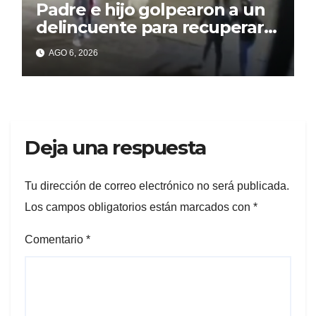
Padre e hijo golpearon a un
delincuente para recuperar
un celular robado en Berisso
AGO 6, 2026
Deja una respuesta
Tu dirección de correo electrónico no será publicada.
Los campos obligatorios están marcados con
*
Comentario
*