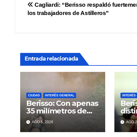
Navegación
Cagliardi: “Berisso respaldó fuerteme
los trabajadores de Astilleros”
de
entradas
Entrada relacionada
CIUDAD
INTERÉS GENERAL
INTERÉS
Berisso: Con apenas
Beri
35 milímetros de
dist
lluvia ya se sienten
enco
AGO 6, 2026
AGO 2
los problemas
«VA
MAR