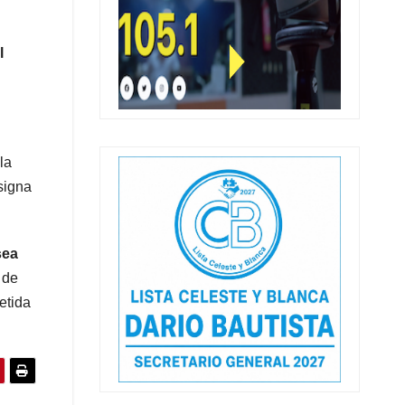
l
la
signa
sea
 de
etida