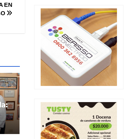
A EN
SO
da:
ico
ja