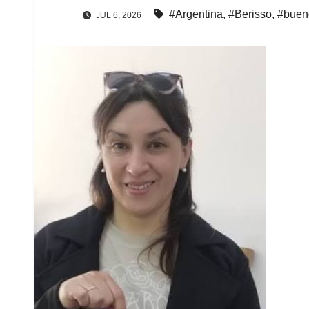
#Argentina
,
#Berisso
,
#buen
JUL 6, 2026