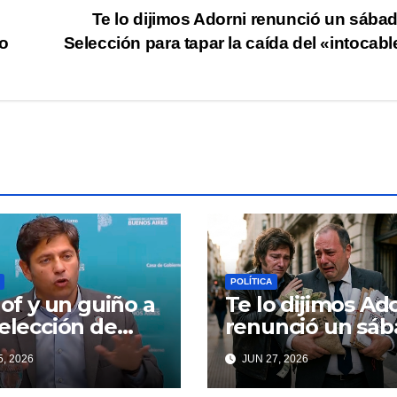
Te lo dijimos Adorni renunció un sába
so
Selección para tapar la caída del «intocab
POLÍTICA
llof y un guiño a
Te lo dijimos Ad
eelección de
renunció un sá
ndentes que
de Selección pa
, 2026
JUN 27, 2026
iardi espera
tapar la caída de
oso
«intocable»