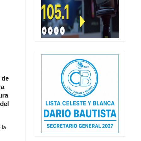
 de
ra
ura
 del
 la