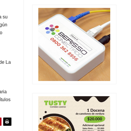
a su
egún
vo
 de La
aria
ítulos