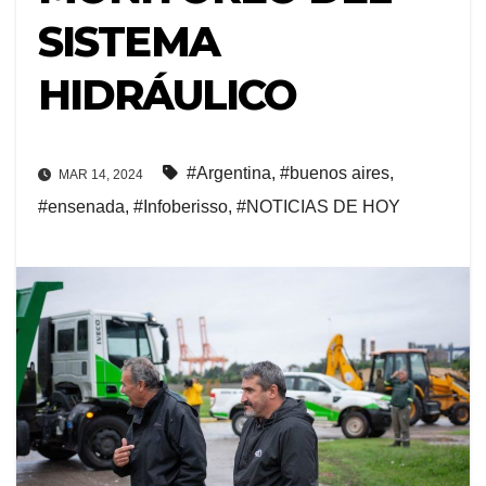
SISTEMA
HIDRÁULICO
#Argentina
,
#buenos aires
,
MAR 14, 2024
#ensenada
,
#Infoberisso
,
#NOTICIAS DE HOY