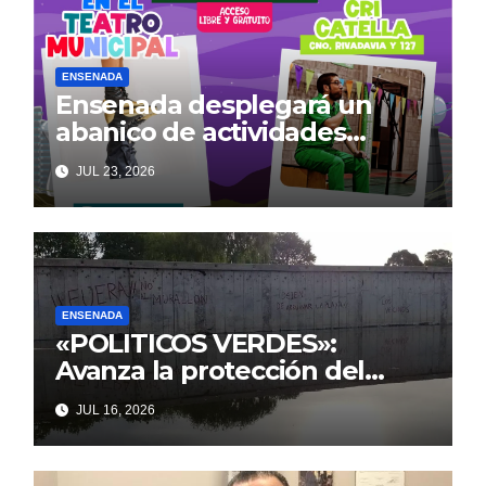
ENSENADA
Ensenada desplegará un
abanico de actividades
culturales y recreativas
JUL 23, 2026
gratuitas para disfrutar en
familia este fin de semana
ENSENADA
«POLITICOS VERDES»:
Avanza la protección del
Paseo Costero de Punta Lara
JUL 16, 2026
frente a intentos de parálisis
con trasfondo político