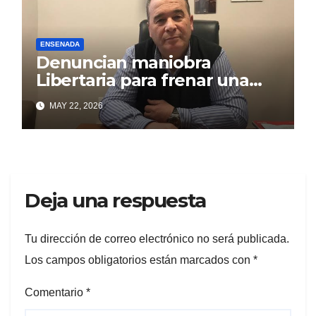
ENSENADA
Denuncian maniobra
Libertaria para frenar una
obra que beneficia a los
MAY 22, 2026
puntalarenses
Deja una respuesta
Tu dirección de correo electrónico no será publicada.
Los campos obligatorios están marcados con
*
Comentario
*