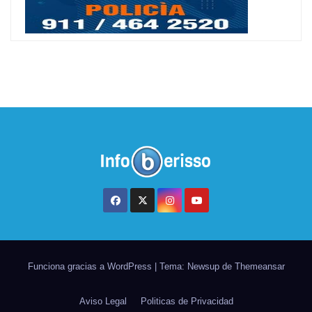
Funciona gracias a WordPress
|
Tema: Newsup de
Themeansar
Aviso Legal
Politicas de Privacidad