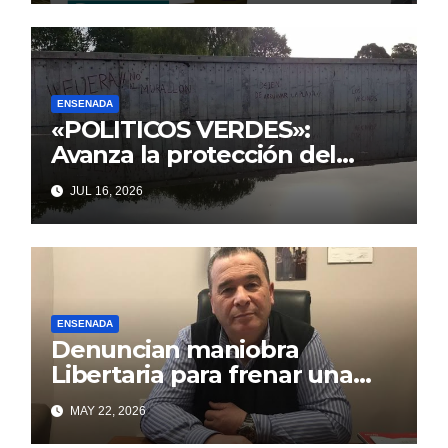
familia este fin de semana
ENSENADA
«POLITICOS VERDES»:
Avanza la protección del
Paseo Costero de Punta Lara
JUL 16, 2026
frente a intentos de parálisis
con trasfondo político
ENSENADA
Denuncian maniobra
Libertaria para frenar una
obra que beneficia a los
MAY 22, 2026
puntalarenses