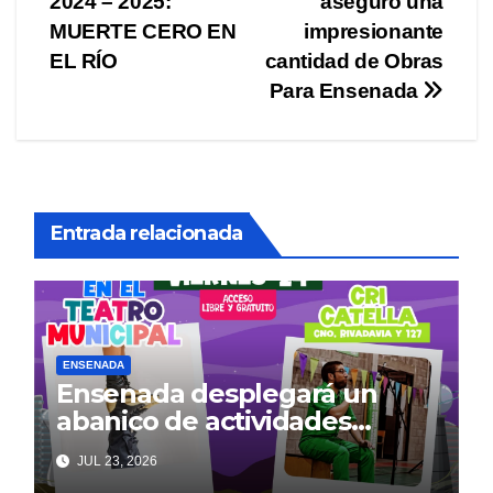
2024 – 2025:
aseguró una
de
MUERTE CERO EN
impresionante
entradas
EL RÍO
cantidad de Obras
Para Ensenada
Entrada relacionada
ENSENADA
Ensenada desplegará un
abanico de actividades
culturales y recreativas
JUL 23, 2026
gratuitas para disfrutar en