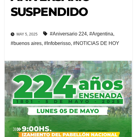
SUSPENDIDO
#Aniversario 224
,
#Argentina
,
MAY 5, 2025
#buenos aires
,
#Infoberisso
,
#NOTICIAS DE HOY