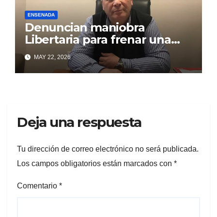
ENSENADA
Denuncian maniobra
Libertaria para frenar una
obra que beneficia a los
MAY 22, 2026
puntalarenses
Deja una respuesta
Tu dirección de correo electrónico no será publicada.
Los campos obligatorios están marcados con
*
Comentario
*