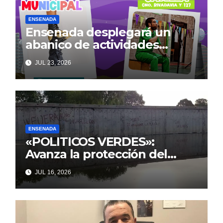
ENSENADA
Ensenada desplegará un
abanico de actividades
culturales y recreativas
JUL 23, 2026
gratuitas para disfrutar en
familia este fin de semana
ENSENADA
«POLITICOS VERDES»:
Avanza la protección del
Paseo Costero de Punta Lara
JUL 16, 2026
frente a intentos de parálisis
con trasfondo político