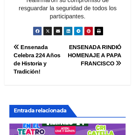
reafirmaron su compromiso de
resguardar la seguridad de todos los
participantes.
Navegación
Ensenada
ENSENADA RINDIÓ
Celebra 224 Años
HOMENAJE A PAPA
de
de Historia y
FRANCISCO
entradas
Tradición!
Entrada relacionada