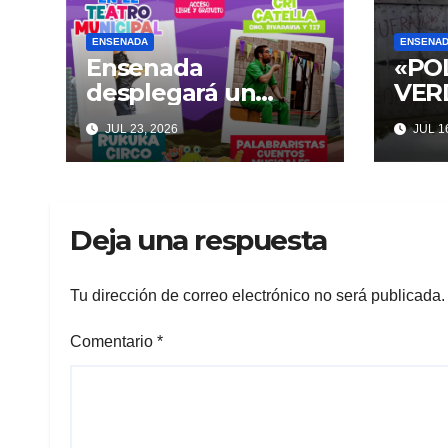
ENSENADA
ENSENA
Ensenada
«PO
desplegará un
VERD
abanico de
prot
JUL 23, 2026
JUL 16
actividades
Pase
culturales y
Punt
recreativas
inte
gratuitas para
con 
Deja una respuesta
disfrutar en familia
polí
este fin de semana
Tu dirección de correo electrónico no será publicada.
Comentario
*