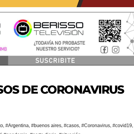
SOS DE CORONAVIRUS
to
,
#Argentina
,
#buenos aires
,
#casos
,
#Coronavirus
,
#covid19
,