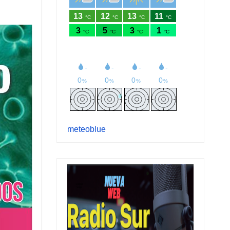
meteoblue