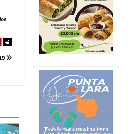
ios
19