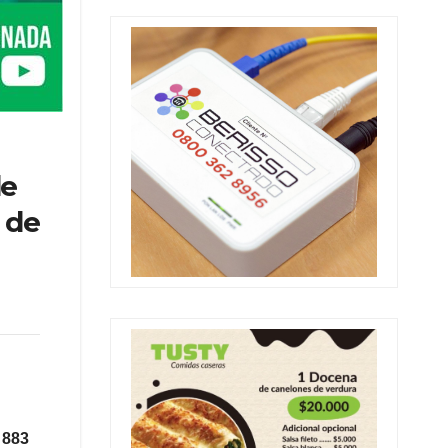
de
 de
 883