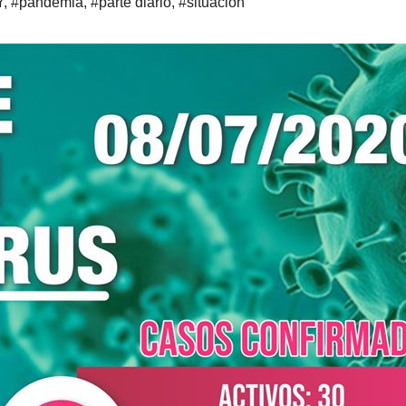
Y
,
#pandemia
,
#parte diario
,
#situación