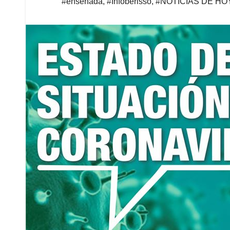
#ensenada
,
#Infoberisso
,
#NOTICIAS DE HO