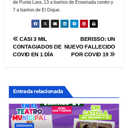
de Punta Lara, 13 a barrios de Ensenada centro y
7 a barrios de El Dique.
Navegación
CASI 3 MIL
BERISSO: UN
CONTAGIADOS DE
NUEVO FALLECIDO
de
COVID EN 1 DÍA
POR COVID 19
entradas
Entrada relacionada
ENSENADA