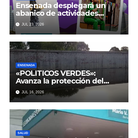
Ensenada desplegará un
abanico de actividades
culturales y recreativas
JUL 23, 2026
gratuitas para disfrutar en
familia este fin de semana
ENSENADA
«POLITICOS VERDES»:
Avanza la protección del
Paseo Costero de Punta Lara
JUL 16, 2026
frente a intentos de parálisis
con trasfondo político
SALUD