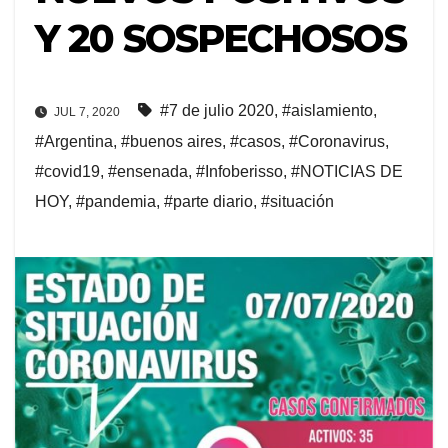
Y 20 SOSPECHOSOS
#7 de julio 2020
,
#aislamiento
,
JUL 7, 2020
#Argentina
,
#buenos aires
,
#casos
,
#Coronavirus
,
#covid19
,
#ensenada
,
#Infoberisso
,
#NOTICIAS DE
HOY
,
#pandemia
,
#parte diario
,
#situación