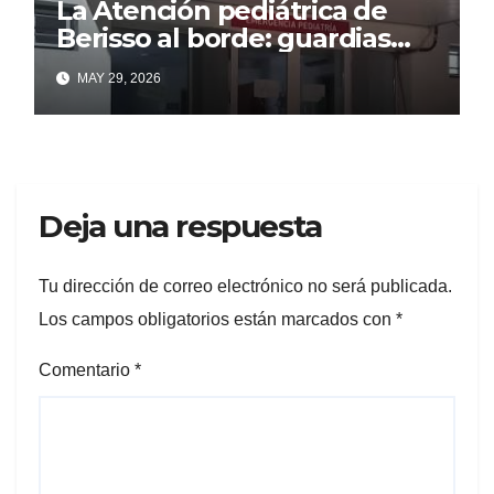
La Atención pediátrica de
Berisso al borde: guardias
saturadas por la alta
MAY 29, 2026
demanda
Deja una respuesta
Tu dirección de correo electrónico no será publicada.
Los campos obligatorios están marcados con
*
Comentario
*