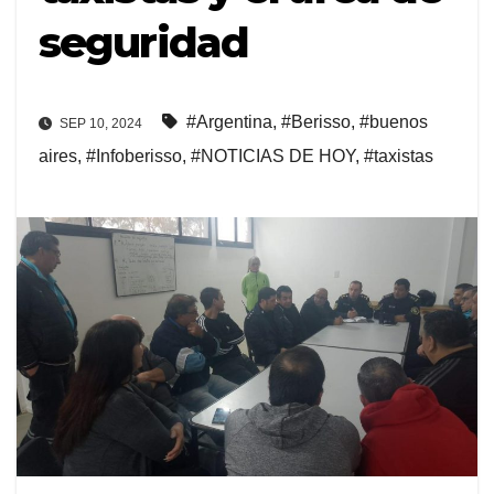
seguridad
#Argentina
,
#Berisso
,
#buenos
SEP 10, 2024
aires
,
#Infoberisso
,
#NOTICIAS DE HOY
,
#taxistas