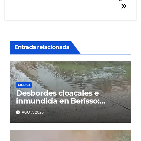
entradas
Entrada relacionada
CIUDAD
Desbordes cloacales e
inmundicia en Berisso:
colapso de la red en la calle
AGO 7, 2026
14