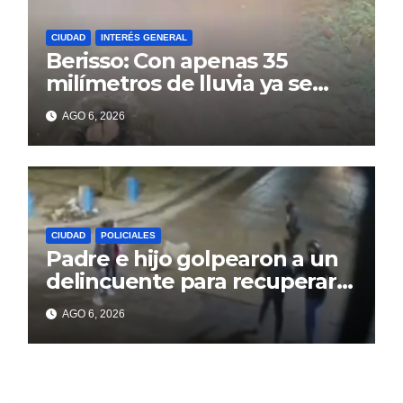
CIUDAD
INTERÉS GENERAL
Berisso: Con apenas 35
milímetros de lluvia ya se
sienten los problemas
AGO 6, 2026
CIUDAD
POLICIALES
Padre e hijo golpearon a un
delincuente para recuperar
un celular robado en Berisso
AGO 6, 2026