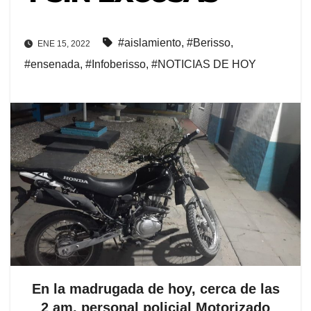
#aislamiento
,
#Berisso
,
ENE 15, 2022
#ensenada
,
#Infoberisso
,
#NOTICIAS DE HOY
En la madrugada de hoy, cerca de las
2 am, personal policial Motorizado