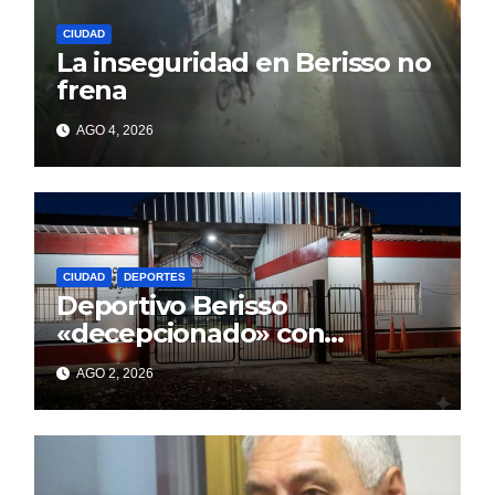
CIUDAD
La inseguridad en Berisso no
frena
AGO 4, 2026
CIUDAD
DEPORTES
Deportivo Berisso
«decepcionado» con
Cagliardi y sus promesas
AGO 2, 2026
incumplidas