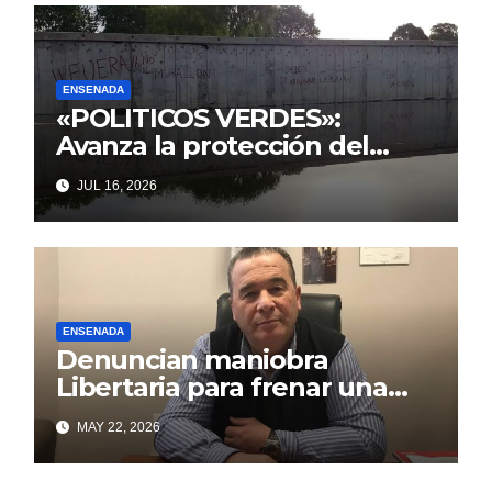
ENSENADA
«POLITICOS VERDES»:
Avanza la protección del
Paseo Costero de Punta Lara
JUL 16, 2026
frente a intentos de parálisis
con trasfondo político
ENSENADA
Denuncian maniobra
Libertaria para frenar una
obra que beneficia a los
MAY 22, 2026
puntalarenses