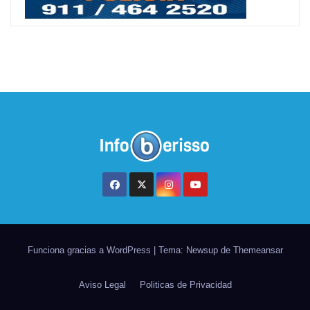
Funciona gracias a WordPress
|
Tema: Newsup de
Themeansar
Aviso Legal
Politicas de Privacidad