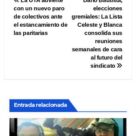
Navegación
La UTA advierte
Dario Bautista,
con un nuevo paro
elecciones
de
de colectivos ante
gremiales: La Lista
entradas
el estancamiento de
Celeste y Blanca
las paritarias
consolida sus
reuniones
semanales de cara
al futuro del
sindicato
Entrada relacionada