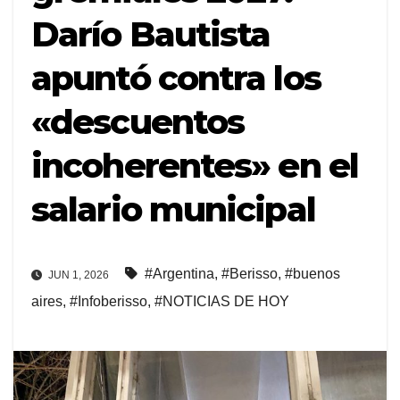
Darío Bautista
apuntó contra los
«descuentos
incoherentes» en el
salario municipal
#Argentina
,
#Berisso
,
#buenos
JUN 1, 2026
aires
,
#Infoberisso
,
#NOTICIAS DE HOY