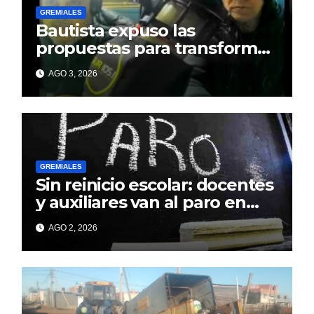
GREMIALES
Bautista expuso las
propuestas para transformar
el Sindicato Municipal de
AGO 3, 2026
Berisso
GREMIALES
Sin reinicio escolar: docentes
y auxiliares van al paro en
todo el país
AGO 2, 2026