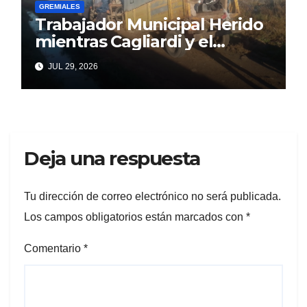
GREMIALES
Trabajador Municipal Herido
mientras Cagliardi y el
Sindicato hacen la suya
JUL 29, 2026
Deja una respuesta
Tu dirección de correo electrónico no será publicada.
Los campos obligatorios están marcados con
*
Comentario
*