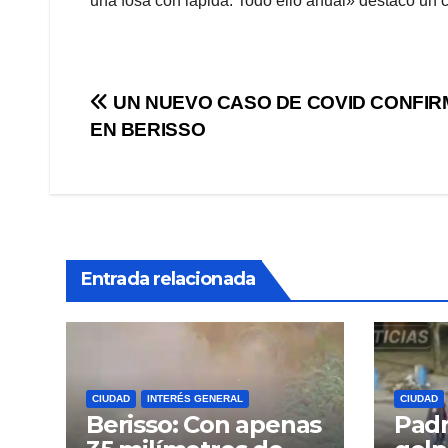
una fosa con lápida. Todo ello anual» destacó un 
Navegación
UN NUEVO CASO DE COVID CONFI
EN BERISSO
de
entradas
Entrada relacionada
CIUDAD
INTERÉS GENERAL
CIUDAD
Berisso: Con apenas
Padr