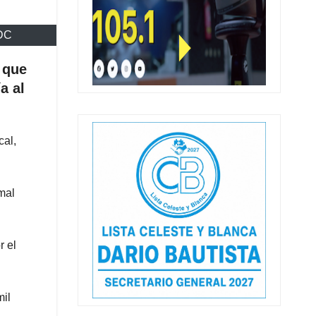
HDC
 que
a al
cal,
mal
r el
mil