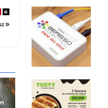
62
en