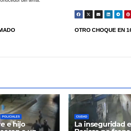
conocedor del tema.
RMADO
OTRO CHOQUE EN 1
POLICIALES
CIUDAD
e e hijo
La inseguridad 