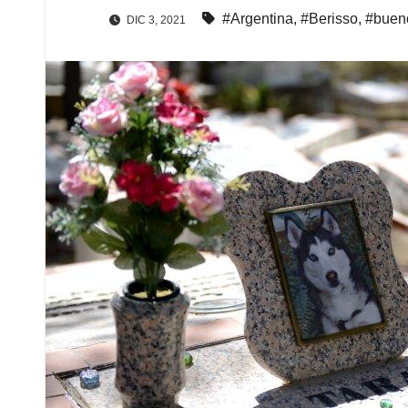
#Argentina
,
#Berisso
,
#bueno
DIC 3, 2021