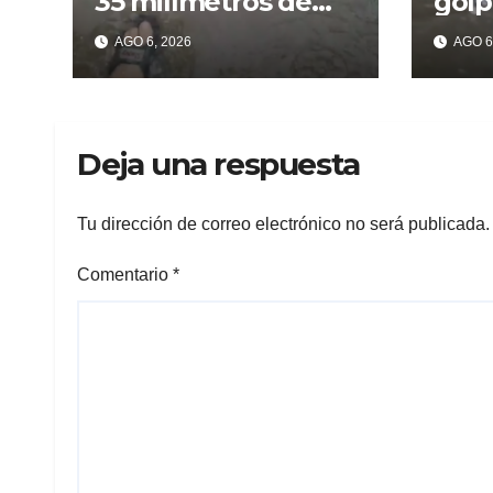
35 milímetros de
golp
lluvia ya se sienten
deli
AGO 6, 2026
AGO 6
los problemas
recu
celu
Beri
Deja una respuesta
Tu dirección de correo electrónico no será publicada.
Comentario
*