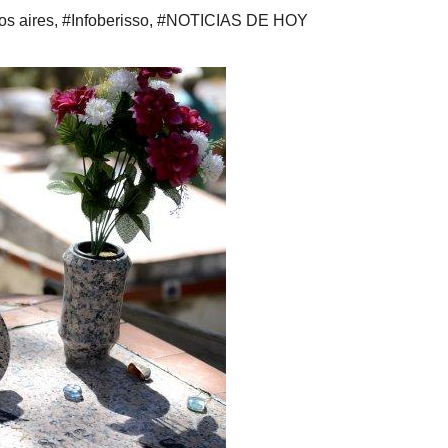
s aires
,
#Infoberisso
,
#NOTICIAS DE HOY