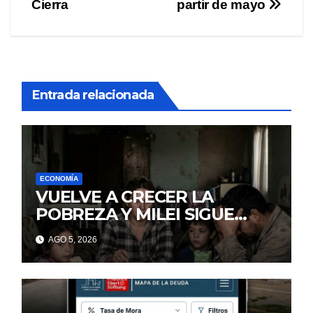
Cierra
partir de mayo
Entrada relacionada
ECONOMÍA
VUELVE A CRECER LA
POBREZA Y MILEI SIGUE
MINTIENDO
AGO 5, 2026