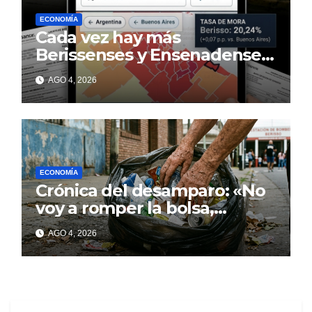
ECONOMÍA
Cada vez hay más
Berissenses y Ensenadenses
con deudas incobrables
AGO 4, 2026
ECONOMÍA
Crónica del desamparo: «No
voy a romper la bolsa,
quédese tranquilo…»
AGO 4, 2026