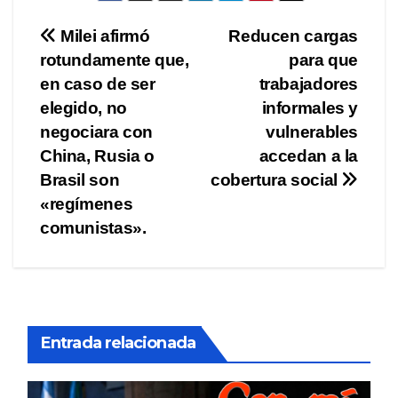
Navegación
Milei afirmó
Reducen cargas
rotundamente que,
para que
de
en caso de ser
trabajadores
entradas
elegido, no
informales y
negociara con
vulnerables
China, Rusia o
accedan a la
Brasil son
cobertura social
«regímenes
comunistas».
Entrada relacionada