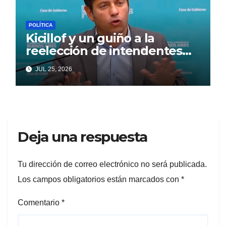
POLÍTICA
Kicillof y un guiño a la
reelección de intendentes
que Cagliardi espera ansioso
JUL 25, 2026
Deja una respuesta
Tu dirección de correo electrónico no será publicada.
Los campos obligatorios están marcados con
*
Comentario
*