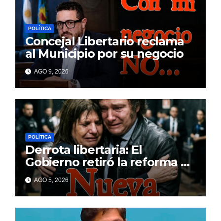
POLÍTICA
Concejal Libertario reclama
al Municipio por su negocio
AGO 9, 2026
POLÍTICA
Derrota libertaria: El
Gobierno retiró la reforma a
la Ley de Tierras en el
AGO 5, 2026
Senado