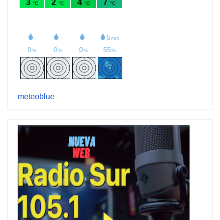
meteoblue