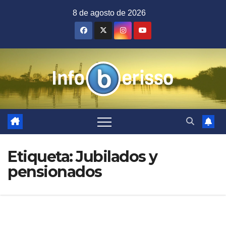
Saltar
8 de agosto de 2026
al
contenido
Etiqueta:
Jubilados y
pensionados