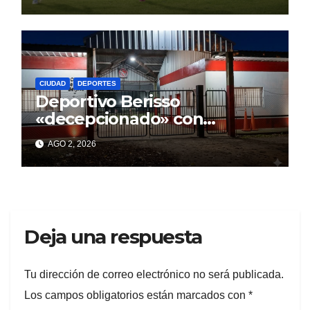
CIUDAD
DEPORTES
Deportivo Berisso
«decepcionado» con
Cagliardi y sus promesas
AGO 2, 2026
incumplidas
Deja una respuesta
Tu dirección de correo electrónico no será publicada.
Los campos obligatorios están marcados con
*