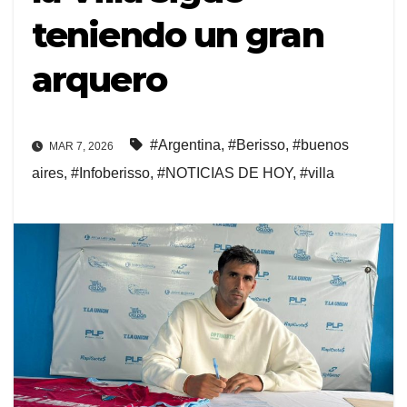
teniendo un gran
arquero
#Argentina
,
#Berisso
,
#buenos
MAR 7, 2026
aires
,
#Infoberisso
,
#NOTICIAS DE HOY
,
#villa