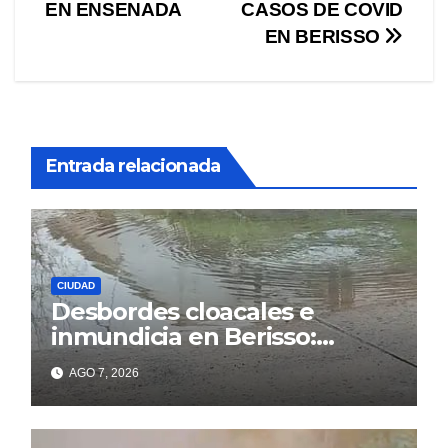
EN ENSENADA
CASOS DE COVID
de
EN BERISSO
entradas
Entrada relacionada
CIUDAD
Desbordes cloacales e
inmundicia en Berisso:
colapso de la red en la calle
AGO 7, 2026
14