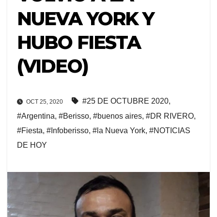
NUEVA YORK Y
HUBO FIESTA
(VIDEO)
#25 DE OCTUBRE 2020
,
OCT 25, 2020
#Argentina
,
#Berisso
,
#buenos aires
,
#DR RIVERO
,
#Fiesta
,
#Infoberisso
,
#la Nueva York
,
#NOTICIAS
DE HOY