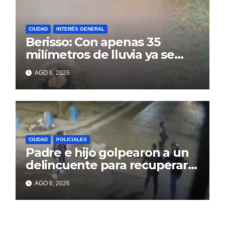
CIUDAD
INTERÉS GENERAL
Berisso: Con apenas 35
milímetros de lluvia ya se
sienten los problemas
AGO 6, 2026
CIUDAD
POLICIALES
Padre e hijo golpearon a un
delincuente para recuperar
un celular robado en Berisso
AGO 6, 2026