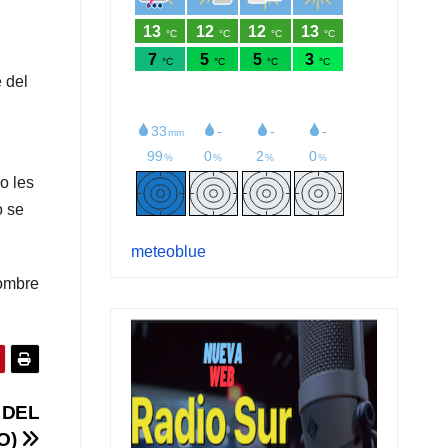
 del
o les
o se
meteoblue
hombre
 DEL
O)