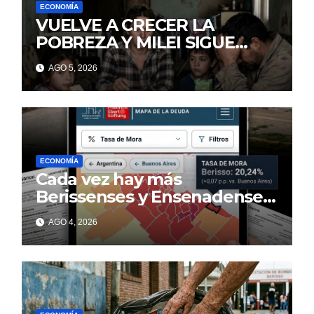
ECONOMÍA
VUELVE A CRECER LA
POBREZA Y MILEI SIGUE
MINTIENDO
AGO 5, 2026
ECONOMÍA
Cada vez hay más
Berissenses y Ensenadenses
con deudas incobrables
AGO 4, 2026