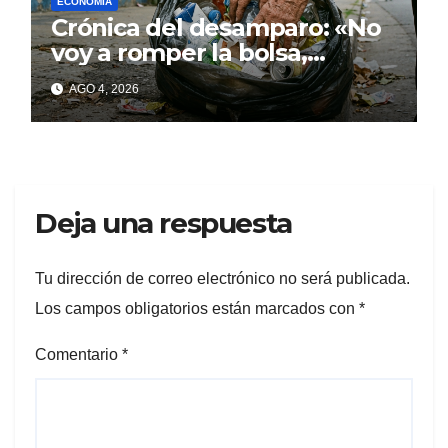
ECONOMÍA
Crónica del desamparo: «No
voy a romper la bolsa,
quédese tranquilo…»
AGO 4, 2026
Deja una respuesta
Tu dirección de correo electrónico no será publicada.
Los campos obligatorios están marcados con
*
Comentario
*