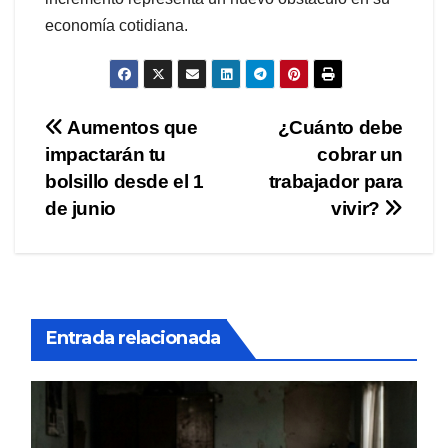
economía cotidiana.
Navegación
Aumentos que
¿Cuánto debe
impactarán tu
cobrar un
de
bolsillo desde el 1
trabajador para
entradas
de junio
vivir?
Entrada relacionada