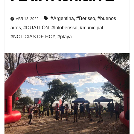
#Argentina
,
#Berisso
,
#buenos
ABR 13, 2022
aires
,
#DUATLÓN
,
#Infoberisso
,
#municipal
,
#NOTICIAS DE HOY
,
#playa