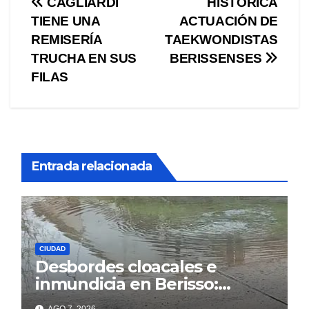
Navegación
CAGLIARDI
HISTORICA
TIENE UNA
ACTUACIÓN DE
de
REMISERÍA
TAEKWONDISTAS
entradas
TRUCHA EN SUS
BERISSENSES
FILAS
Entrada relacionada
CIUDAD
Desbordes cloacales e
inmundicia en Berisso:
colapso de la red en la calle