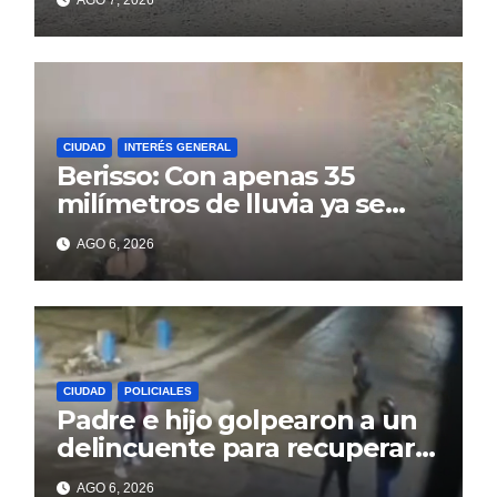
AGO 7, 2026
14
CIUDAD
INTERÉS GENERAL
Berisso: Con apenas 35
milímetros de lluvia ya se
sienten los problemas
AGO 6, 2026
CIUDAD
POLICIALES
Padre e hijo golpearon a un
delincuente para recuperar
un celular robado en Berisso
AGO 6, 2026