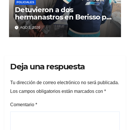
POLICIALES
Detuvieron a dos
hermanastros en Berisso por
matar a puñaladas a un
AGO 3, 2026
tatuador
Deja una respuesta
Tu dirección de correo electrónico no será publicada.
Los campos obligatorios están marcados con
*
Comentario
*