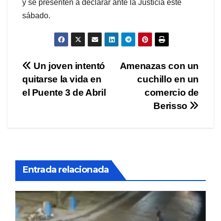
y se presenten a declarar ante la Justicia este
sábado.
Navegación
Un joven intentó
Amenazas con un
quitarse la vida en
cuchillo en un
de
el Puente 3 de Abril
comercio de
entradas
Berisso
Entrada relacionada