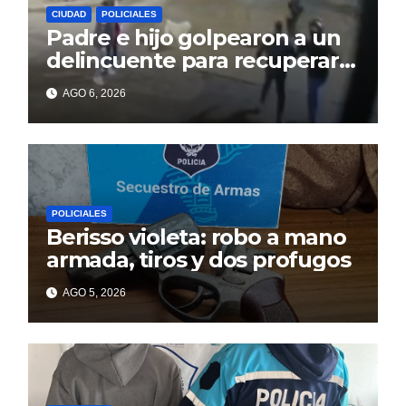
CIUDAD
POLICIALES
Padre e hijo golpearon a un
delincuente para recuperar
un celular robado en Berisso
AGO 6, 2026
POLICIALES
Berisso violeta: robo a mano
armada, tiros y dos profugos
AGO 5, 2026