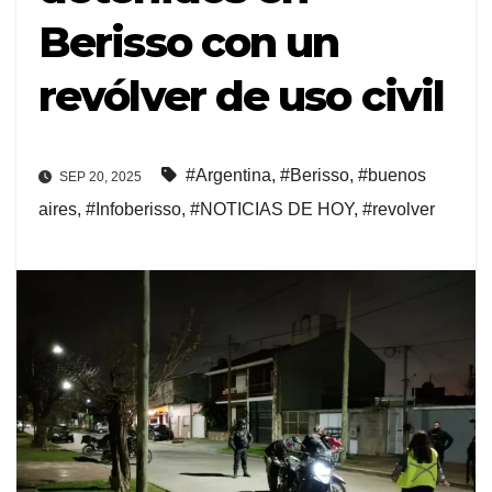
Berisso con un
revólver de uso civil
#Argentina
,
#Berisso
,
#buenos
SEP 20, 2025
aires
,
#Infoberisso
,
#NOTICIAS DE HOY
,
#revolver