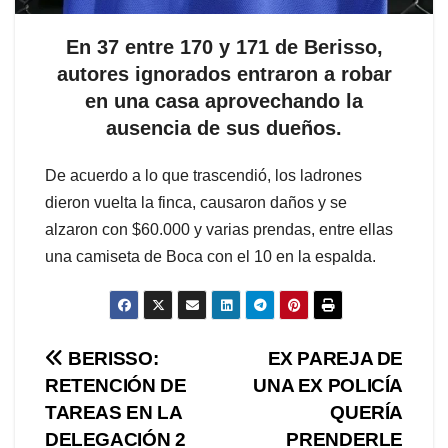
En 37 entre 170 y 171 de Berisso,
autores ignorados entraron a robar
en una casa aprovechando la
ausencia de sus dueños.
De acuerdo a lo que trascendió, los ladrones
dieron vuelta la finca, causaron daños y se
alzaron con $60.000 y varias prendas, entre ellas
una camiseta de Boca con el 10 en la espalda.
Navegación
BERISSO:
EX PAREJA DE
RETENCIÓN DE
UNA EX POLICÍA
de
TAREAS EN LA
QUERÍA
entradas
DELEGACIÓN 2
PRENDERLE