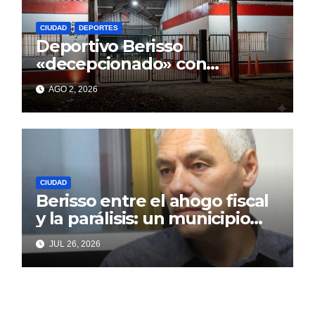
CIUDAD
DEPORTES
Deportivo Berisso
«decepcionado» con
Cagliardi y sus promesas
AGO 2, 2026
incumplidas
CIUDAD
Berisso entre el ahogo fiscal
y la parálisis: un municipio
acorralado por la falta de
JUL 26, 2026
gestión y el desencanto
vecino