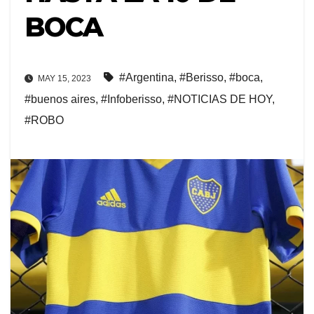
BOCA
#Argentina
,
#Berisso
,
#boca
,
MAY 15, 2023
#buenos aires
,
#Infoberisso
,
#NOTICIAS DE HOY
,
#ROBO