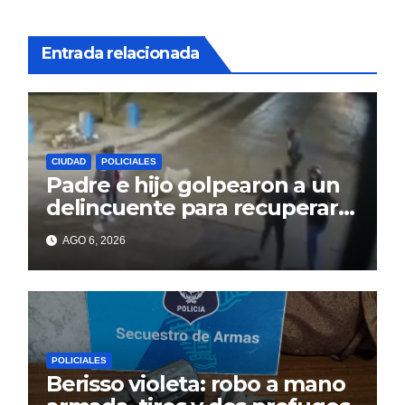
Entrada relacionada
CIUDAD
POLICIALES
Padre e hijo golpearon a un
delincuente para recuperar
un celular robado en Berisso
AGO 6, 2026
POLICIALES
Berisso violeta: robo a mano