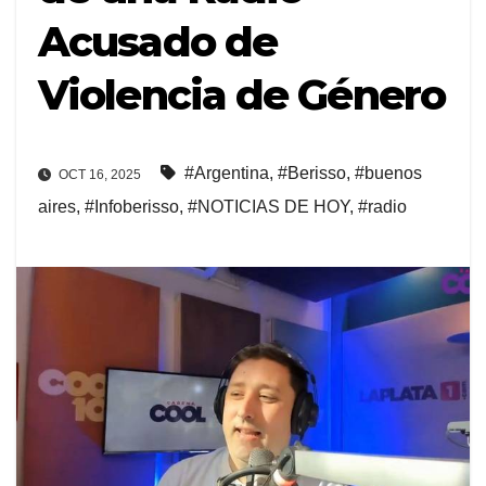
Acusado de
Violencia de Género
#Argentina
,
#Berisso
,
#buenos
OCT 16, 2025
aires
,
#Infoberisso
,
#NOTICIAS DE HOY
,
#radio