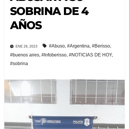
SOBRINA DE 4
AÑOS
#Abuso
,
#Argentina
,
#Berisso
,
ENE 26, 2023
#buenos aires
,
#Infoberisso
,
#NOTICIAS DE HOY
,
#sobrina