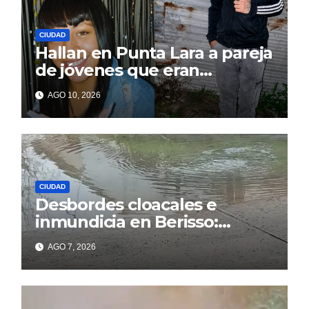
CIUDAD
Hallan en Punta Lara a pareja
de jóvenes que eran
intensamente buscados en
AGO 10, 2026
Berisso
CIUDAD
Desbordes cloacales e
inmundicia en Berisso:
colapso de la red en la calle
AGO 7, 2026
14