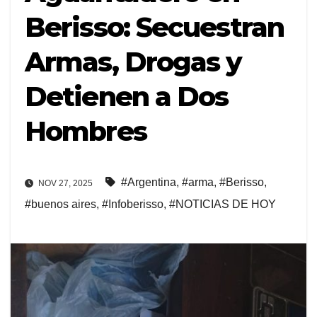
Berisso: Secuestran
Armas, Drogas y
Detienen a Dos
Hombres
#Argentina
,
#arma
,
#Berisso
,
NOV 27, 2025
#buenos aires
,
#Infoberisso
,
#NOTICIAS DE HOY