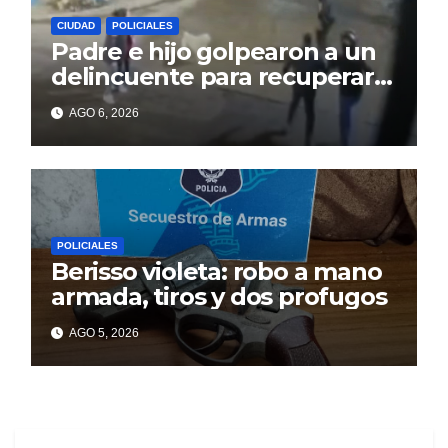
CIUDAD
POLICIALES
Padre e hijo golpearon a un
delincuente para recuperar
un celular robado en Berisso
AGO 6, 2026
POLICIALES
Berisso violeta: robo a mano
armada, tiros y dos profugos
AGO 5, 2026